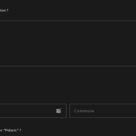
ion ?
c "Polaris" ?