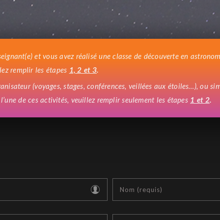
seignant(e) et vous avez réalisé une classe de découverte en astrono
llez remplir les étapes
1, 2 et 3
.
anisateur (voyages, stages, conférences, veillées aux étoiles…), ou s
 l’une de ces activités, veuillez remplir seulement les étapes
1 et 2
.