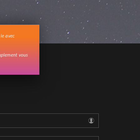
mie avec
implement vous