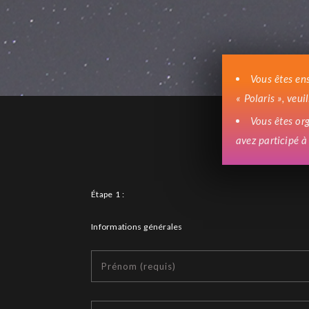
Vous êtes en
« Polaris », veui
Vous êtes org
avez participé à
Étape 1 :
Informations générales