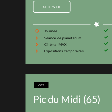
SITE WEB
Journée
Séance de planétarium
Cinéma IMAX
Expositions temporaires
V02
Pic du Midi (65)