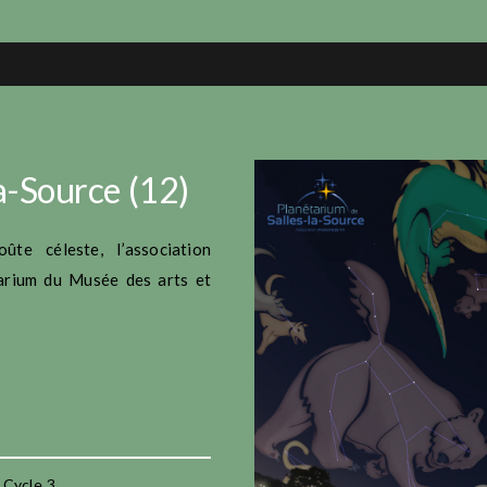
a-Source (12)
te céleste, l’association
arium du Musée des arts et
Cycle 3