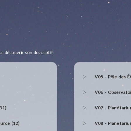
ur découvrir son descriptif.
V05 - Pôle des É
V06 - Observato
31)
V07 - Planétari
ource (12)
V08 - Planétariu