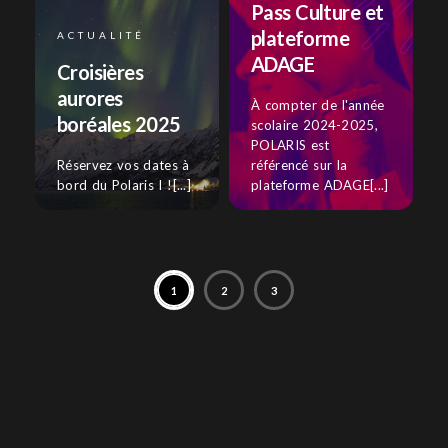
Pass Culture et
plateforme
ACTUALITÉ
ADAGE
Croisières
aurores
À compter de l'année
boréales 2025
scolaire 2024-2025,
POLARIS est
Réservez vos dates à
référencé sur la
bord du Polaris I ![...]
plateforme ADAGE[...]
1
2
3