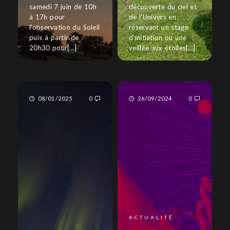
samedi 7 juin de 10h
découverte du ciel et
à 17h pour
de l'Univers en
l'observation du Soleil
réservant un stage
puis à partir de
d'initiation ou une
20h30 pour[...]
veillée aux étoiles[...]
08/01/2025
0
26/09/2024
0
ACTUALITÉ