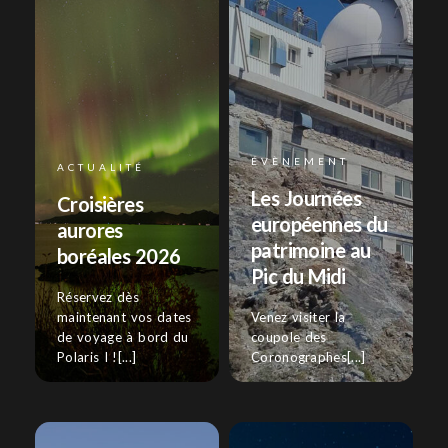
ÉVÈNEMENT
ACTUALITÉ
Les Journées
Croisières
européennes du
aurores
patrimoine au
boréales 2026
Pic du Midi
Réservez dès
maintenant vos dates
Venez visiter la
de voyage à bord du
coupole des
Polaris I ![...]
Coronographes[...]