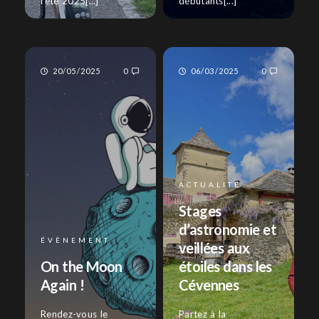
l'été 2025[...]
débutants[...]
20/05/2025
0
06/03/2025
0
ACTUALITÉ
Stages
d’astronomie et
ÉVÈNEMENT
veillées aux
On the Moon
étoiles dans les
Again !
Cévennes
Rendez-vous le
Partez à la