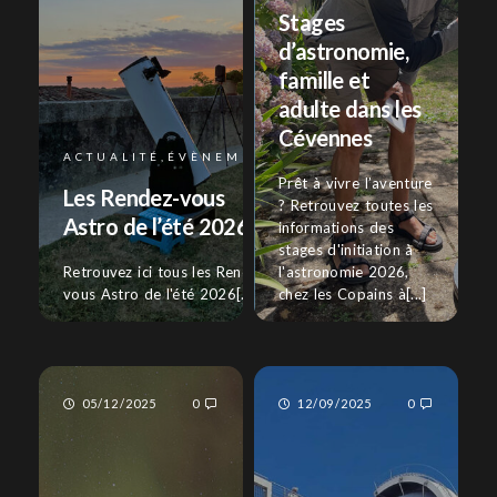
Stages
d’astronomie,
famille et
adulte dans les
Cévennes
ACTUALITÉ,ÉVÈNEMENT
Prêt à vivre l’aventure
Les Rendez-vous
? Retrouvez toutes les
Astro de l’été 2026 !
informations des
stages d'initiation à
Retrouvez ici tous les Rendez-
l'astronomie 2026,
vous Astro de l'été 2026[...]
chez les Copains à[...]
05/12/2025
0
12/09/2025
0