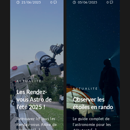
21/06/2025
0
05/06/2025
0
ACTUALITÉ
ACTUALITÉ
Les Rendez-
vous Astro de
Observer les
l’été 2025 !
étoiles en rando
Retrouvez ici tous les
Le guide complet de
Rendez-vous Astro de
l’astronomie pour les